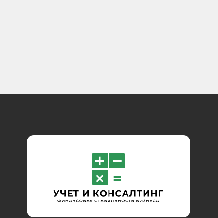
Адрес в Минске:
г. Минск, ул. Тимирязева, 67, офис 222
Адрес в Барановичах:
г. Барановичи, ул. Куйбышева, 111,
офис 301
Телефон:
+375 (44) 770-87-70
Telegram
Instagram
Связь с администратором
Copyright 2018 - 2026 © Учет и консалтинг
Все права защищены